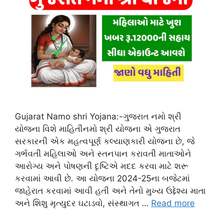
Gujarat Namo shri Yojana:-ગુજરાત નમો શ્રી
યોજના વિશે માહિતીનમો શ્રી યોજના એ ગુજરાત
સરકારની એક મહત્વપૂર્ણ કલ્યાણકારી યોજના છે, જે
ગર્ભવતી મહિલાઓ અને સ્તનપાન કરાવતી માતાઓને
આરોગ્ય અને પોષણની દૃષ્ટિએ મદદ કરવા માટે શરૂ
કરવામાં આવી છે. આ યોજના 2024-25ના બજેટમાં
જાહેરાત કરવામાં આવી હતી અને તેનો મુખ્ય ઉદ્દેશ્ય માતા
અને શિશુ મૃત્યુદર ઘટાડવો, સંસ્થાગત …
Read more