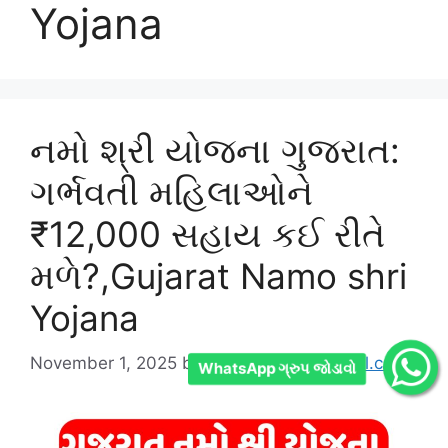
Yojana
નમો શ્રી યોજના ગુજરાત:
ગર્ભવતી મહિલાઓને
₹12,000 સહાય કઈ રીતે
મળે?,Gujarat Namo shri
Yojana
November 1, 2025
by
poordog8511@gmail.com
WhatsApp ગ્રુપ જોડાવો