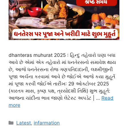
dhanteras muhurat 2025 : હિન્દુ તહેવારો ઘણા બધા
આવે છે એમાં એક તહેવારો માં ધનતેરસનો સમાવેશ થાય
છે, આજે ધનતેરસના રોજ ગણપતિદાદાની, લક્ષ્મીજીની
પૂજા અર્ચના કરવામાં આવે છે જોઈએ આજે કયા મુહૂર્ત
માં પૂજા કરવી જોઈએ તારીખ: 29 ઓક્ટોબર 2025
(કારતક માસ, કૃષ્ણ પક્ષ, ત્રયોદશી તિથિ) શુભ મુહૂર્ત:
આજના ચાંદીના ભાવ જાણો લેટેસ્ટ અપડેટ | …
Read
more
Categories
Latest
,
infarmation