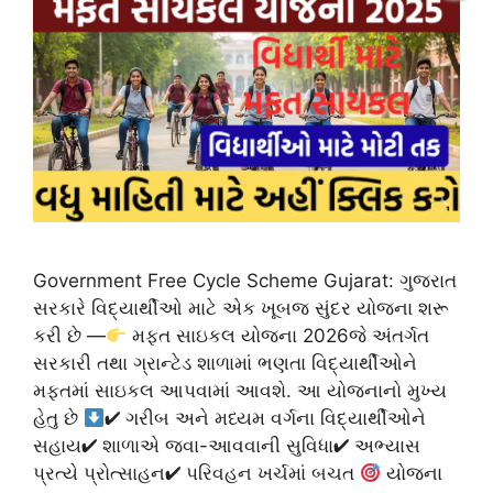
Government Free Cycle Scheme Gujarat: ગુજરાત
સરકારે વિદ્યાર્થીઓ માટે એક ખૂબજ સુંદર યોજના શરૂ
કરી છે —
મફત સાઇકલ યોજના 2026જે અંતર્ગત
સરકારી તથા ગ્રાન્ટેડ શાળામાં ભણતા વિદ્યાર્થીઓને
મફતમાં સાઇકલ આપવામાં આવશે. આ યોજનાનો મુખ્ય
હેતુ છે
✔ ગરીબ અને મધ્યમ વર્ગના વિદ્યાર્થીઓને
સહાય✔ શાળાએ જવા-આવવાની સુવિધા✔ અભ્યાસ
પ્રત્યે પ્રોત્સાહન✔ પરિવહન ખર્ચમાં બચત
યોજના