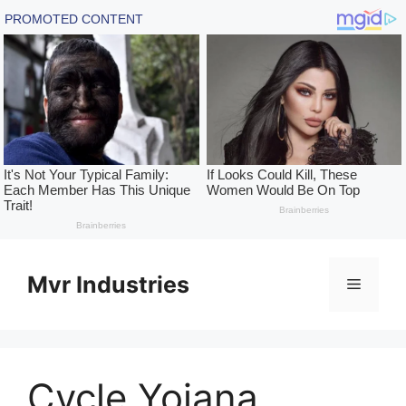
Skip
to
Mvr Industries
Menu
content
Cycle Yojana