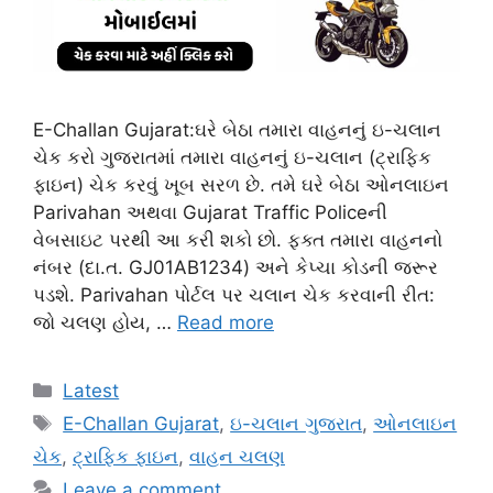
E-Challan Gujarat:ઘરે બેઠા તમારા વાહનનું ઇ-ચલાન
ચેક કરો ગુજરાતમાં તમારા વાહનનું ઇ-ચલાન (ટ્રાફિક
ફાઇન) ચેક કરવું ખૂબ સરળ છે. તમે ઘરે બેઠા ઓનલાઇન
Parivahan અથવા Gujarat Traffic Policeની
વેબસાઇટ પરથી આ કરી શકો છો. ફક્ત તમારા વાહનનો
નંબર (દા.ત. GJ01AB1234) અને કેપ્ચા કોડની જરૂર
પડશે. Parivahan પોર્ટલ પર ચલાન ચેક કરવાની રીત:
જો ચલણ હોય, …
Read more
Categories
Latest
Tags
E-Challan Gujarat
,
ઇ-ચલાન ગુજરાત
,
ઓનલાઇન
ચેક
,
ટ્રાફિક ફાઇન
,
વાહન ચલણ
Leave a comment