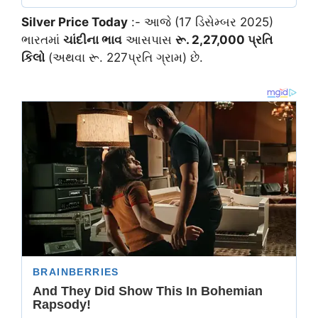
Silver Price Today
:- આજે (17 ડિસેમ્બર 2025)
ભારતમાં
ચાંદીના ભાવ
આસપાસ
રૂ. 2,27,000 પ્રતિ
કિલો
(અથવા રૂ. 227પ્રતિ ગ્રામ) છે.