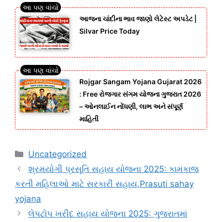
આજના ચાંદીના ભાવ જાણો લેટેસ્ટ અપડેટ |
Silvar Price Today
Rojgar Sangam Yojana Gujarat 2026
: Free રોજગાર સંગમ યોજના ગુજરાત 2026
– ઓનલાઈન નોંધણી, લાભ અને સંપૂર્ણ
માહિતી
Categories
Uncategorized
શ્રમયોગી પ્રસૂતિ સહાય યોજના 2025: કામકાજ
કરતી મહિલાઓ માટે સરકારી સહાય,Prasuti sahay
yojana
લેપટોપ ખરીદ સહાય યોજના 2025: ગુજરાતમાં