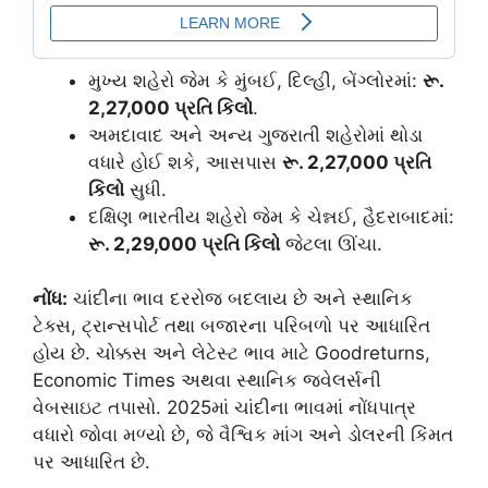
મુખ્ય શહેરો જેમ કે મુંબઈ, દિલ્હી, બેંગ્લોરમાં:
રૂ.
2,27,000
પ્રતિ કિલો
.
અમદાવાદ અને અન્ય ગુજરાતી શહેરોમાં થોડા
વધારે હોઈ શકે, આસપાસ
રૂ.
2,27,000
પ્રતિ
કિલો
સુધી.
દક્ષિણ ભારતીય શહેરો જેમ કે ચેન્નઈ, હૈદરાબાદમાં:
રૂ.
2,29,000
પ્રતિ કિલો
જેટલા ઊંચા.
નોંધ:
ચાંદીના ભાવ દરરોજ બદલાય છે અને સ્થાનિક
ટેક્સ, ટ્રાન્સપોર્ટ તથા બજારના પરિબળો પર આધારિત
હોય છે. ચોક્કસ અને લેટેસ્ટ ભાવ માટે Goodreturns,
Economic Times અથવા સ્થાનિક જ્વેલર્સની
વેબસાઇટ તપાસો. 2025માં ચાંદીના ભાવમાં નોંધપાત્ર
વધારો જોવા મળ્યો છે, જે વૈશ્વિક માંગ અને ડોલરની કિંમત
પર આધારિત છે.