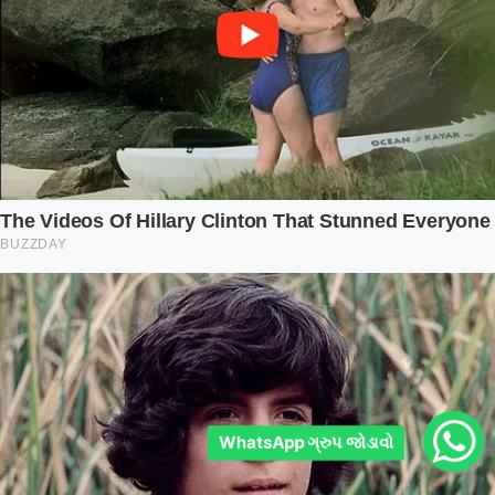
WhatsApp ગ્રુપ જોડાવો