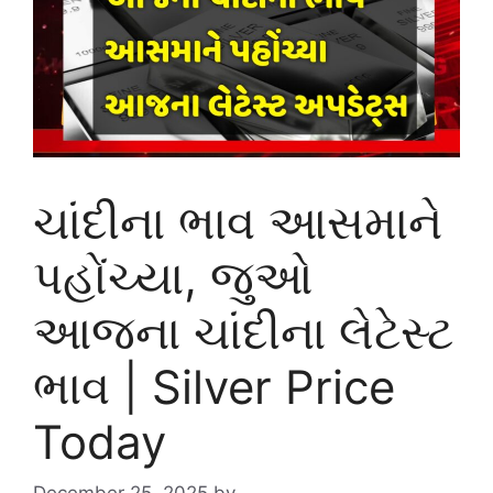
ચાંદીના ભાવ આસમાને
પહોંચ્યા, જુઓ
આજના ચાંદીના લેટેસ્ટ
ભાવ | Silver Price
Today
December 25, 2025
by