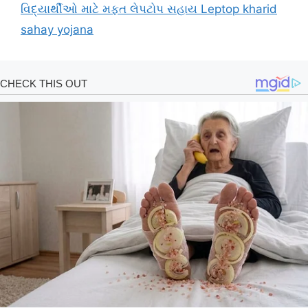
વિદ્યાર્થીઓ માટે મફત લેપટોપ સહાય Leptop kharid
sahay yojana