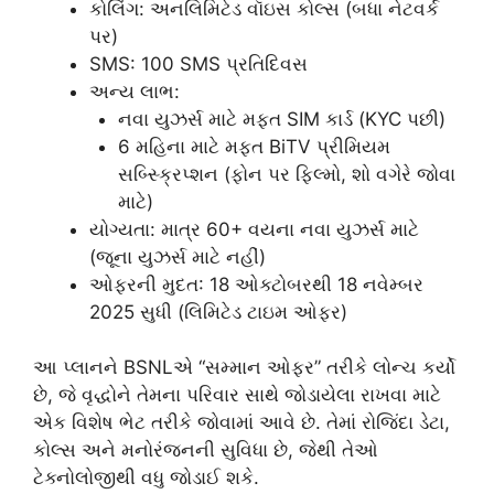
કોલિંગ: અનલિમિટેડ વૉઇસ કોલ્સ (બધા નેટવર્ક
પર)
SMS: 100 SMS પ્રતિદિવસ
અન્ય લાભ:
નવા યુઝર્સ માટે મફત SIM કાર્ડ (KYC પછી)
6 મહિના માટે મફત BiTV પ્રીમિયમ
સબ્સ્ક્રિપ્શન (ફોન પર ફિલ્મો, શો વગેરે જોવા
માટે)
યોગ્યતા: માત્ર 60+ વયના નવા યુઝર્સ માટે
(જૂના યુઝર્સ માટે નહીં)
ઓફરની મુદત: 18 ઓક્ટોબરથી 18 નવેમ્બર
2025 સુધી (લિમિટેડ ટાઇમ ઓફર)
આ પ્લાનને BSNLએ “સમ્માન ઓફર” તરીકે લોન્ચ કર્યો
છે, જે વૃદ્ધોને તેમના પરિવાર સાથે જોડાયેલા રાખવા માટે
એક વિશેષ ભેટ તરીકે જોવામાં આવે છે. તેમાં રોજિંદા ડેટા,
કોલ્સ અને મનોરંજનની સુવિધા છે, જેથી તેઓ
ટેક્નોલોજીથી વધુ જોડાઈ શકે.