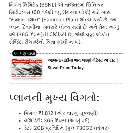
નિગમ લિમિટેડ (BSNL) એ તાજેતરમાં સિનિયર
સિટીઝન્સ (60 વર્ષથી વધુ ઉંમરના લોકો) માટે ખાસ
“સમ્માન પ્લાન” (Samman Plan) લોન્ચ કર્યો છે. આ
પ્લાન દિવાળીના અવસરે લોન્ચ થયો છે અને તેમાં આખું
વર્ષ (365 દિવસ)ની વેલિડિટી છે, જેથી વૃદ્ધ લોકોને
રોજિંદા રીચાર્જની ચિંતા કરવી ન પડે.
આજના ચાંદીના ભાવ જાણો લેટેસ્ટ અપડેટ |
Silvar Price Today
પ્લાનની મુખ્ય વિગતો:
કિંમત: ₹1,812 (એક વારનું ચૂકવણી)
વેલિડિટી: 365 દિવસ (આખું વર્ષ)
ડેટા: 2GB પ્રતિદિન (કુલ 730GB વર્ષભર)