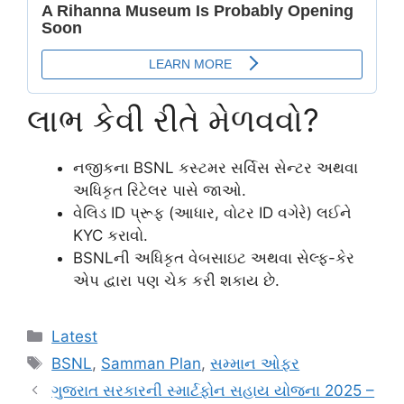
લાભ કેવી રીતે મેળવવો?
નજીકના BSNL કસ્ટમર સર્વિસ સેન્ટર અથવા
અધિકૃત રિટેલર પાસે જાઓ.
વેલિડ ID પ્રૂફ (આધાર, વોટર ID વગેરે) લઈને
KYC કરાવો.
BSNLની અધિકૃત વેબસાઇટ અથવા સેલ્ફ-કેર
એપ દ્વારા પણ ચેક કરી શકાય છે.
Categories
Latest
Tags
BSNL
,
Samman Plan
,
સમ્માન ઓફર
ગુજરાત સરકારની સ્માર્ટફોન સહાય યોજના 2025 –