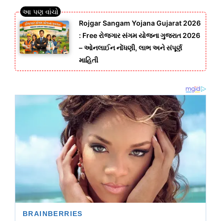
Rojgar Sangam Yojana Gujarat 2026
: Free રોજગાર સંગમ યોજના ગુજરાત 2026
– ઓનલાઈન નોંધણી, લાભ અને સંપૂર્ણ
માહિતી