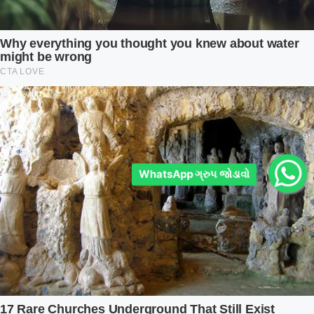
WhatsApp ગ્રુપ જોડાવો