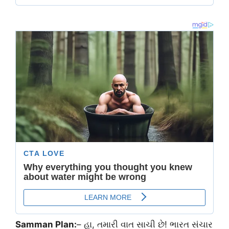
Samman Plan:
– હા, તમારી વાત સાચી છે! ભારત સંચાર