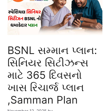
BSNL સમ્માન પ્લાન:
સિનિયર સિટીઝન્સ
માટે 365 દિવસનો
ખાસ રિચાર્જ પ્લાન
,Samman Plan