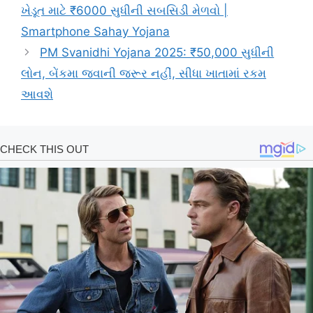
ખેડૂત માટે ₹6000 સુધીની સબસિડી મેળવો |
Smartphone Sahay Yojana
PM Svanidhi Yojana 2025: ₹50,000 સુધીની
લોન, બેંકમા જવાની જરૂર નહીં, સીધા ખાતામાં રકમ
આવશે