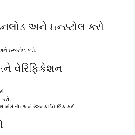
નલોડ અને ઇન્સ્ટોલ કરો
ને ઇન્સ્ટોલ કરો.
ે વેરિફિકેશન
રો.
 કરો.
ો માંગે તો) અને રેશનકાર્ડને લિંક કરો.
ો