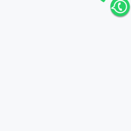
WhatsApp ગ્રુપ જોડાવો