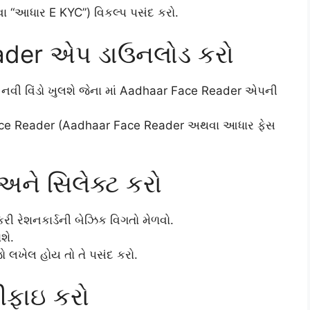
 “આધાર E KYC”) વિકલ્પ પસંદ કરો.
ader એપ ડાઉનલોડ કરો
ે નવી વિંડો ખુલશે જેના માં Aadhaar Face Reader એપની
Face Reader (Aadhaar Face Reader અથવા આધાર ફેસ
 અને સિલેક્ટ કરો
ી રેશનકાર્ડની બેઝિક વિગતો મેળવો.
શે.
જો લખેલ હોય તો તે પસંદ કરો.
ીફાઇ કરો