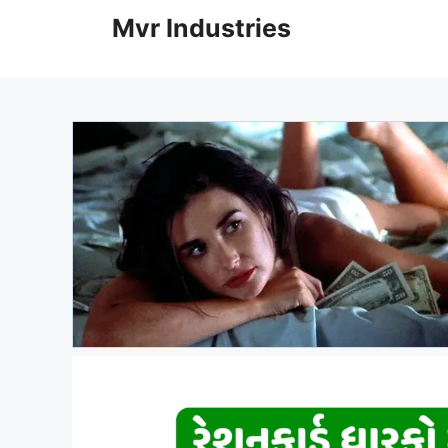
to
Mvr Industries
content