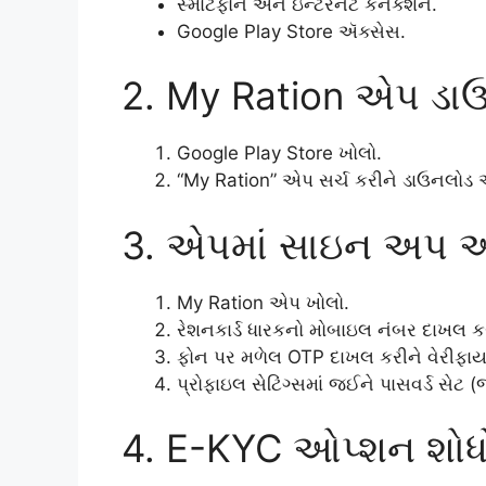
સ્માર્ટફોન અને ઇન્ટરનેટ કનેક્શન.
Google Play Store ઍક્સેસ.
2. My Ration એપ ડાઉ
Google Play Store ખોલો.
“My Ration” એપ સર્ચ કરીને ડાઉનલોડ અ
3. એપમાં સાઇન અપ અન
My Ration એપ ખોલો.
રેશનકાર્ડ ધારકનો મોબાઇલ નંબર દાખલ ક
ફોન પર મળેલ OTP દાખલ કરીને વેરીફાય
પ્રોફાઇલ સેટિંગ્સમાં જઈને પાસવર્ડ સેટ (જ
4. E-KYC ઓપ્શન શોધ