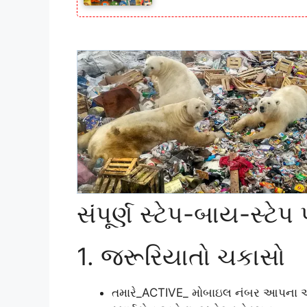
સંપૂર્ણ સ્ટેપ-બાય-સ્ટેપ 
1. જરૂરિયાતો ચકાસો
તમારે_ACTIVE_ મોબાઇલ નંબર આપના આ