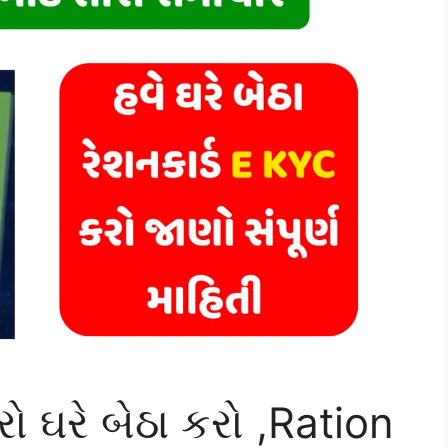
ો ઘરે બેઠા કરો ,Ration