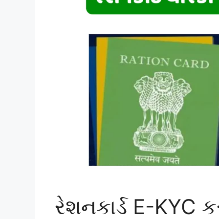
રેશનકાર્ડ E-KYC કર