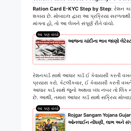
Ration Card E-KYC Step by Step
: રેશન કા
શકાય છે. મોબાઇલ દ્વારા આ પ્રક્રિયા સરળતાથી
માંગતા હો, તો આ લેખને સંપૂર્ણ રીતે વાંચો.
આજના ચાંદીના ભાવ જાણો લેટેસ્ટ
રેશનકાર્ડ સાથે આધાર કાર્ડ ઈ કેવાયસી કરતી વખત
પ્રયાસ કરો. કેટલીકવાર, ઈ કેવાયસી કરતી વખત
આધાર કાર્ડ સાથે જુનો અથવા બંધ નંબર તો લિંક
છે. આથી, તમારા આધાર કાર્ડ સાથે સક્રિય મોબાઇ
Rojgar Sangam Yojana Gujar
ઓનલાઈન નોંધણી, લાભ અને સંપૂર