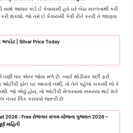
ર્ડ સાથે આધાર કાર્ડ ઈ કેવાયસી હવે ઘરે બેઠા સરળતાથી કરી
 કરી શકશો. જો તમે ઈ કેવાયસી કેવી રીતે કરવી તે જાણવા
 અપડેટ | Silvar Price Today
ે ઘણી વાર એરર જોવા મળે છે. ત્યારે થોડીવાર પછી ફરી
ે ઓટીપી ફોન પર આવતો નથી, તો તેને પહેલાં ચકાસી લો કે
 નથી. જો એવું હોય, તો ઓટીપી મેળવવામાં સમસ્યા થઈ શકે
લ નંબર લિંક કરાવવો જરૂરી છે.
at 2026 : Free રોજગાર સંગમ યોજના ગુજરાત 2026 –
્ણ માહિતી