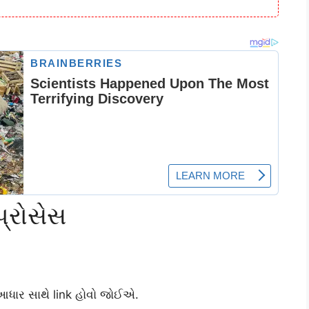
પ્રોસેસ
ધાર સાથે link હોવો જોઈએ.