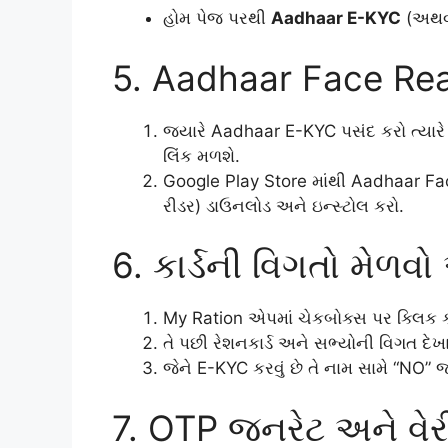
હોમ પેજ પરથી
Aadhaar E-KYC
(અથવા
5. Aadhaar Face Re
જ્યારે Aadhaar E-KYC પસંદ કરો ત્યાર
લિંક મળશે.
Google Play Store માંથી Aadhaar 
રીડર) ડાઉનલોડ અને ઇન્સ્ટોલ કરો.
6. કાર્ડની વિગતો મેળવો
My Ration એપમાં ચેકબોક્સ પર ક્લિક કર
તે પછી રેશનકાર્ડ અને સભ્યોની વિગત દેખા
જેને E-KYC કરવું છે તે નામ સામે “NO” 
7. OTP જનરેટ અને વેર