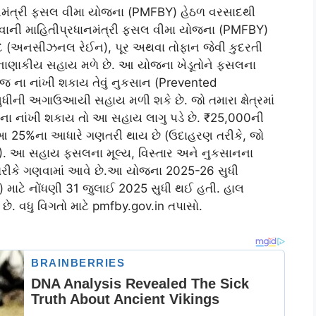
ાનમંત્રી ફસલ વીમા યોજના (PMFBY) હેઠળ વરસાદથી
રવાની માહિતીપ્રધાનમંત્રી ફસલ વીમા યોજના (PMFBY)
દ (અનસીઝનલ રેઈન), પૂર અથવા તોફાન જેવી કુદરતી
ે નાણાકીય સહાય મળે છે. આ યોજના ખેડૂતોને ફસલના
 ના નાંખી શકાય તેવું નુકસાન (Prevented
સુધીની અગાઉઆયી સહાય મળી શકે છે. જો તમારા ક્ષેત્રમાં
 ના નાંખી શકાય તો આ સહાય લાગુ પડે છે. ₹25,000ની
તુ આ 25%ના આધારે ગણતરી થાય છે (ઉદાહરણ તરીકે, જો
0). આ સહાય ફસલના મૂલ્ય, વિસ્તાર અને નુકસાનના
) તરીકે ગણવામાં આવે છે.આ યોજના 2025-26 સુધી
) માટે નોંધણી 31 જુલાઈ 2025 સુધી થઈ હતી. હાલ
ે. વધુ વિગતો માટે pmfby.gov.in તપાસો.