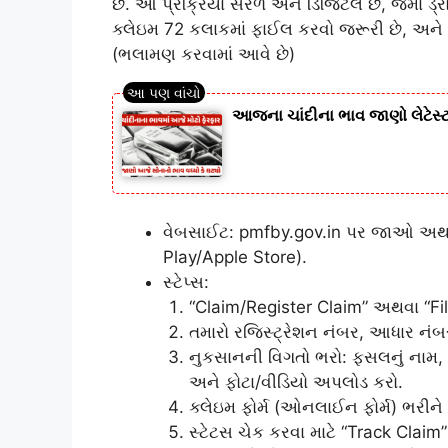
છે. આ પ્રક્રિયા સરળ અને ડિજિટલ છે, જેમાં 
ક્લેઇમ 72 કલાકમાં ફાઈલ કરવો જરૂરી છે, અને
(ભલામણ કરવામાં આવે છે)
આજના ચાંદીના ભાવ જાણો લેટેસ્ટ
વેબસાઈટ: pmfby.gov.in પર જાઓ અથ
Play/Apple Store).
સ્ટેપ્સ:
“Claim/Register Claim” અથવા “Fil
તમારો રજિસ્ટ્રેશન નંબર, આધાર નંબ
નુકસાનની વિગતો ભરો: ફસલનું નામ, વ
અને ફોટા/વીડિયો અપલોડ કરો.
ક્લેઇમ ફોર્મ (ઓનલાઈન ફોર્મ) ભરીન
સ્ટેટસ ચેક કરવા માટે “Track Claim”