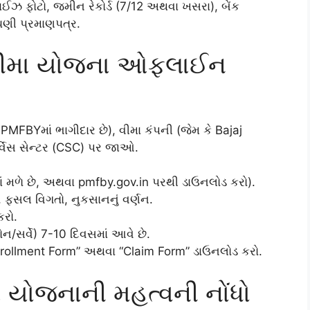
 સાઈઝ ફોટો, જમીન રેકોર્ડ (7/12 અથવા ખસરા), બેંક
ધણી પ્રમાણપત્ર.
લ વીમા યોજના ઓફલાઈન
ે PMFBYમાં ભાગીદાર છે), વીમા કંપની (જેમ કે Bajaj
્વિસ સેન્ટર (CSC) પર જાઓ.
ં મળે છે, અથવા pmfby.gov.in પરથી ડાઉનલોડ કરો).
ી, ફસલ વિગતો, નુકસાનનું વર્ણન.
કરો.
ોન/સર્વે) 7-10 દિવસમાં આવે છે.
nrollment Form” અથવા “Claim Form” ડાઉનલોડ કરો.
ા યોજનાની મહત્વની નોંધો