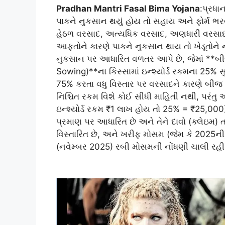
Pradhan Mantri Fasal Bima Yojana
:પ્રધ
પાકને નુકસાન થયું હોય તો સહાય અને ફોર્મ ભ
હેઠળ વરસાદ, અત્યધિક વરસાદ, અણધારી વરસા
આફતોને કારણે પાકને નુકસાન થાય તો ખેડૂતોન
નુકસાન પર આધારિત વળતર આપે છે, જેમાં **બીજ
Sowing)**ના કિસ્સામાં ઇન્શ્યોર્ડ રકમના 25% 
75% કરતા વધુ વિસ્તાર પર વરસાદને કારણે બીજ
નિશ્ચિત રકમ વિશે કોઈ સીધી માહિતી નથી, પરં
ઇન્શ્યોર્ડ રકમ ₹1 લાખ હોય તો 25% = ₹25,00
પ્રમાણ પર આધારિત છે અને તેને દાવો (ક્લેઇમ
વિસ્તારિત છે, અને ખરીફ મોસમ (જેમ કે 2025ની
(નવેમ્બર 2025) રબી મોસમની નોંધણી ચાલી રહી છ