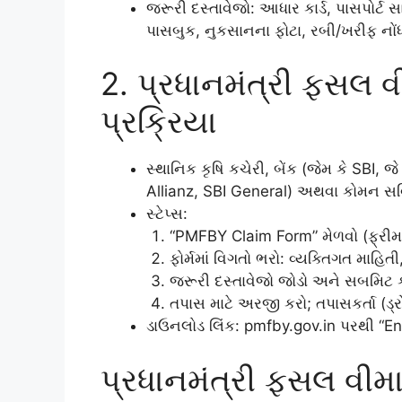
જરૂરી દસ્તાવેજો: આધાર કાર્ડ, પાસપોર્ટ
પાસબુક, નુકસાનના ફોટા, રબી/ખરીફ નોં
2. પ્રધાનમંત્રી ફસ
પ્રક્રિયા
સ્થાનિક કૃષિ કચેરી, બેંક (જેમ કે SBI, જ
Allianz, SBI General) અથવા કોમન સર
સ્ટેપ્સ:
“PMFBY Claim Form” મેળવો (ફ્રીમા
ફોર્મમાં વિગતો ભરો: વ્યક્તિગત માહિત
જરૂરી દસ્તાવેજો જોડો અને સબમિટ 
તપાસ માટે અરજી કરો; તપાસકર્તા (ડ્ર
ડાઉનલોડ લિંક: pmfby.gov.in પરથી “E
પ્રધાનમંત્રી ફસલ વીમ