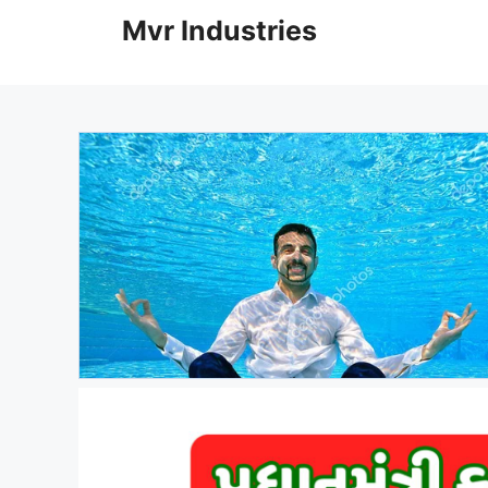
to
Mvr Industries
content