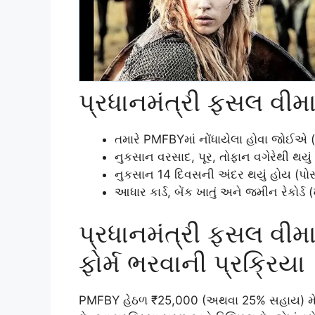
પ્રધાનમંત્રી ફસલ વીમ
તમારે PMFBYમાં નોંધાયેલા હોવા જોઈએ 
નુકસાન વરસાદ, પૂર, તોફાન વગેરેથી થયું
નુકસાન 14 દિવસની અંદર થયું હોય (પોસ્ટ-
આધાર કાર્ડ, બેંક ખાતું અને જમીન રેકોર્ડ
પ્રધાનમંત્રી ફસલ વીમ
ફોર્મ ભરવાની પ્રક્રિયા
PMFBY હેઠળ ₹25,000 (અથવા 25% સહાય) મેળવવા