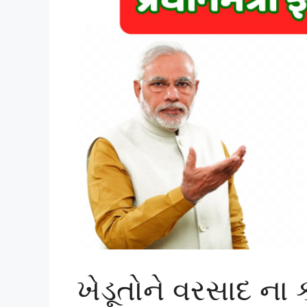
ખેડૂતોને વરસાદ ના