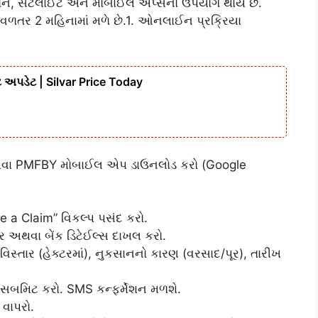
ડ્રોન, સેટેલાઈટ અને મોબાઈલ એપ્સનો ઉપયોગ થાય છે.
 વળતર 2 મહિનામાં મળે છે.1. ઓનલાઈન પ્રક્રિયા
 અપડેટ | Silvar Price Today
વા PMFBY મોબાઈલ એપ ડાઉનલોડ કરો (Google
e a Claim” વિકલ્પ પસંદ કરો.
ર અથવા બેંક ડિટેઈલ્સ દાખલ કરો.
િસ્તાર (હેક્ટરમાં), નુકસાનનો કારણ (વરસાદ/પૂર), તારીખ
ે સબમિટ કરો. SMS કન્ફર્મેશન મળશે.
 વાપરો.