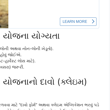
ા યોજના યોગ્યતા
(લોની અથવા નોન-લોની ખેડૂતો).
 હોવું જોઈએ.
હાર્વેસ્ટ લોસ માટે).
 (ખસરા) જરૂરી.
ા યોજનાનો દાવો (ક્લેઇમ)
 માટે “દાવો ફોર્મ” અથવા ક્લેઇમ એપ્લિકેશન ભરવું પડે