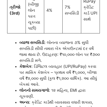
RuPay
(બીજી
ત્રીજો
7%
ક્રેડિટ
લોન
4%
(3rd)
સબસિડી
કાર્ડ UPI
પરત
સાથે
ચૂકવ્યા
પછી)
વ્યાજ સબસિડી
: લોનના વ્યાજના ૭% સુધી
સબસિડી સીધી તમારા બેંક એકાઉન્ટમાં દર વર્ષે
જમા થાય છે. ઉદાહરણ: ₹૧૦,૦૦૦ લોન પર ₹૭૦૦
સબસિડી મળે.
કેશબેક
: ડિજિટલ વ્યવહાર (UPI/RuPay) કરવા
પર માસિક કેશબેક – પ્રથમ વર્ષે ₹૧,૦૦૦, બીજા
વર્ષે ₹૨,૦૦૦ સુધી (કુલ ₹૧,૨૦૦ વાર્ષિક). આ સીધું
બેંકમાં આવે.
લોનનો સમયગાળો
: ૧૨ મહિના, EMI દ્વારા
ચૂકવણી.
અન્ય
: ક્રેડિટ કાર્ડથી વ્યવસાય વધારી શકાય,