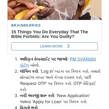
અધિકૃત વેબસાઈટ પર જાઓ
:
PM SVANidhi
પોર્ટલ
ખોલો.
લોગિન કરો
: ‘Log In’ બટન પર ક્લિક કરો. તમારો
મોબાઈલ નંબર અને કેપ્ચા દાખલ કરો, પછી
‘Request OTP’ પર ક્લિક કરો. OTP વેરિફાઈ
કરો.
નવી અરજી શરૂ કરો
: ‘New Application’
અથવા ‘Apply for Loan’ પર ક્લિક કરો.
વિગતો ભરો
: