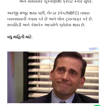
અને સમયસર ચૂકવણીથી ક્રેડિટ સ્કોર સુધરે.
અરજી મંજૂર થયા પછી, લેન્ડર (બેંક/NBFC) તમારા
વ્યવસાયની તપાસ કરે છે અને લોન ટ્રાન્સફર કરે છે.
સબસિડી અને કેશબેક આપમેળે પ્રોસેસ થાય છે.
વધુ માહિતી માટે
: