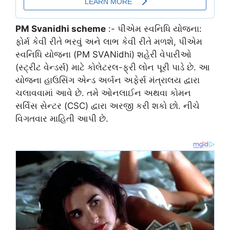
PM Svanidhi scheme
:- પીએમ સ્વનિધિ યોજના:
ફોર્મ કેવી રીતે ભરવું અને લાભ કેવી રીતે મળશે, પીએમ
સ્વનિધિ યોજના (PM SVANidhi) શહેરી વેપારીઓ
(સ્ટ્રીટ વેન્ડર્સ) માટે કોલેટરલ-ફ્રી લોન પૂરી પાડે છે. આ
યોજના હાઉસિંગ એન્ડ અર્બન અફેર્સ મંત્રાલય દ્વારા
ચલાવવામાં આવે છે. તમે ઓનલાઈન અથવા કોમન
સર્વિસ સેન્ટર (CSC) દ્વારા અરજી કરી શકો છો. નીચે
વિગતવાર માહિતી આપી છે.