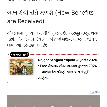
લાભ કેવી રીતે મળશે (How Benefits
are Received)
યોજનાના મુખ્ય લાભ નીચે મુજબ છે. અરજી મંજૂર થયા
પછી, લોન ૭-૧૫ દિવસમાં બેંક એકાઉન્ટમાં જમા થાય છે.
લાભ આ પ્રમાણે મળે છે:
Rojgar Sangam Yojana Gujarat 2026
: Free રોજગાર સંગમ યોજના ગુજરાત 2026
– ઓનલાઈન નોંધણી, લાભ અને સંપૂર્ણ
માહિતી