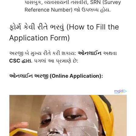
પાસબુક, વ્યવસાયની તસવીરો, SRN (Survey
Reference Number) જો ઉપલબ્ધ હોય.
ફોર્મ કેવી રીતે ભરવું (How to Fill the
Application Form)
અરજી બે મુખ્ય રીતે કરી શકાય:
ઓનલાઈન
અથવા
CSC દ્વારા
. પગલાં આ પ્રમાણે છે:
ઓનલાઈન અરજી (Online Application):