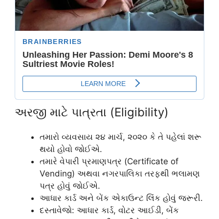
અરજી માટે પાત્રતા (Eligibility)
તમારો વ્યવસાય ૨૪ માર્ચ, ૨૦૨૦ કે તે પહેલાં શરૂ
થયો હોવો જોઈએ.
તમારે વેપારી પ્રમાણપત્ર (Certificate of
Vending) અથવા નગરપાલિકા તરફથી ભલામણ
પત્ર હોવું જોઈએ.
આધાર કાર્ડ અને બેંક એકાઉન્ટ લિંક હોવું જરૂરી.
દસ્તાવેજો: આધાર કાર્ડ, વોટર આઈડી, બેંક