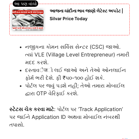
આજના ચાંદીના ભાવ જાણો લેટેસ્ટ અપડેટ |
Silvar Price Today
નજીકના કોમન સર્વિસ સેન્ટર (CSC) જાઓ.
ત્યાં VLE (Village Level Entrepreneur) તમારી
મદદ કરશે.
દસ્તાવेजો લઈ જાઓ અને તેઓ ઓનલાઈન
ફોર્મ ભરી દેશે. ફી ₹૫૦-૧૦૦ હોઈ શકે.
પોર્ટલ પર જવું પડશે નહીં; તેઓ તમારા મોબાઈલ
દ્વારા OTP વેરિફાઈ કરશે.
સ્ટેટસ ચેક કરવા માટે
: પોર્ટલ પર ‘Track Application’
પર જઈને Application ID અથવા મોબાઈલ નંબરથી
તપાસો.