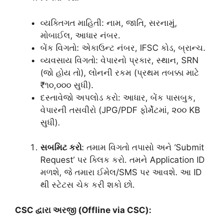
વ્યક્તિગત માહિતી: નામ, જાતિ, સરનામું,
મોબાઈલ, આધાર નંબર.
બેંક વિગતો: એકાઉન્ટ નંબર, IFSC કોડ, બ્રાન્ચ.
વ્યવસાય વિગતો: વેપારનો પ્રકાર, સ્થાન, SRN
(જો હોય તો), લોનની રકમ (પ્રથમ તબક્કા માટે
₹૧૦,૦૦૦ સુધી).
દસ્તાવેજો અપલોડ કરો: આધાર, બેંક પાસબુક,
વેપારની તસવીરો (JPG/PDF ફોર્મેટમાં, ૨૦૦ KB
સુધી).
સબમિટ કરો
: તમામ વિગતો તપાસો અને ‘Submit
Request’ પર ક્લિક કરો. તમને Application ID
મળશે, જે તમારા ઈમેલ/SMS પર આવશે. આ ID
થી સ્ટેટસ ચેક કરી શકો છો.
CSC દ્વારા અરજી (Offline via CSC):