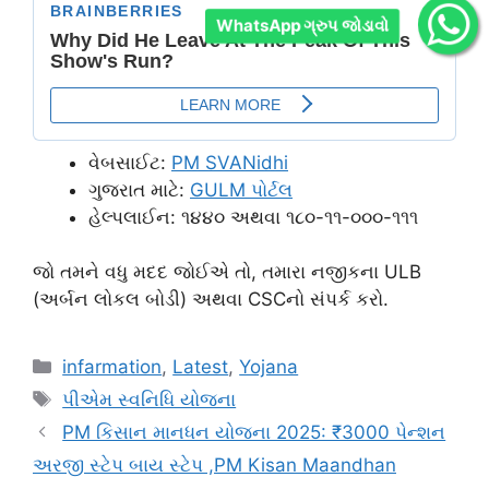
WhatsApp ગ્રુપ જોડાવો
વેબસાઈટ:
PM SVANidhi
ગુજરાત માટે:
GULM પોર્ટલ
હેલ્પલાઈન: ૧૪૪૦ અથવા ૧૮૦-૧૧-૦૦૦-૧૧૧
જો તમને વધુ મદદ જોઈએ તો, તમારા નજીકના ULB
(અર્બન લોકલ બોડી) અથવા CSCનો સંપર્ક કરો.
Categories
infarmation
,
Latest
,
Yojana
Tags
પીએમ સ્વનિધિ યોજના
PM કિસાન માનધન યોજના 2025: ₹3000 પેન્શન
અરજી સ્ટેપ બાય સ્ટેપ ,PM Kisan Maandhan