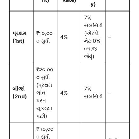
nt)
Rate)
y)
7%
સબસિડી
પ્રથમ
₹૧૦,૦૦
(એટલે
4%
–
(1st)
૦ સુધી
નેટ 0%
વ્યાજ
જેવું)
₹૨૦,૦૦
૦ સુધી
(પ્રથમ
બીજો
7%
લોન
4%
–
(2nd)
સબસિડી
પરત
ચૂકવ્યા
પછી)
₹૫૦,૦૦
૦ સુધી