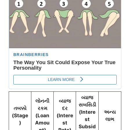
વ્યાજ
લોનની
વ્યાજ
સબસિડી
તબક્કો
રકમ
દર
(Intere
અન્ય
(Stage
(Loan
(Intere
st
લાભ
)
Amou
st
Subsid