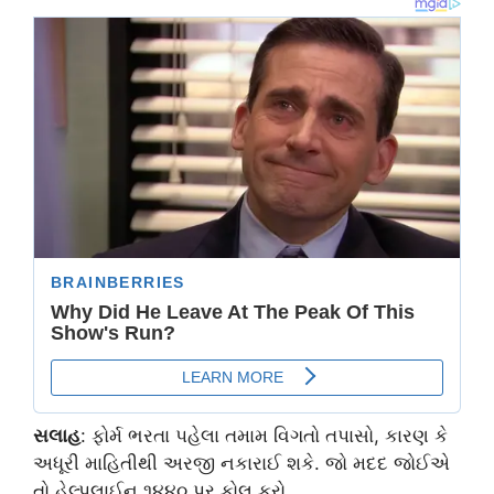
સલાહ
: ફોર્મ ભરતા પહેલા તમામ વિગતો તપાસો, કારણ કે
અધૂરી માહિતીથી અરજી નકારાઈ શકે. જો મદદ જોઈએ
તો હેલ્પલાઈન ૧૪૪૦ પર કોલ કરો.