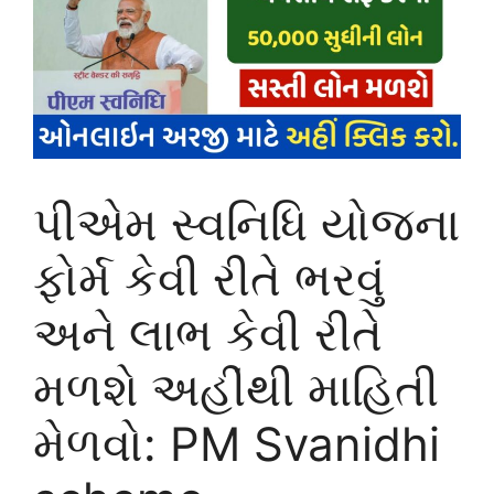
પીએમ સ્વનિધિ યોજના
ફોર્મ કેવી રીતે ભરવું
અને લાભ કેવી રીતે
મળશે અહીંથી માહિતી
મેળવો: PM Svanidhi