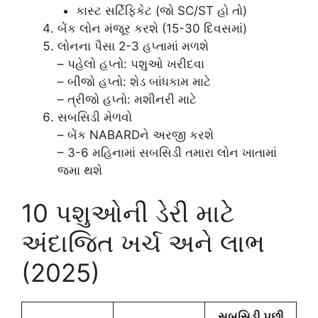
કાસ્ટ સર્ટિફિકેટ (જો SC/ST હો તો)
બેંક લોન મંજૂર કરશે (15-30 દિવસમાં)
લોનના પૈસા 2-3 હપ્તામાં મળશે
– પહેલો હપ્તો: પશુઓ ખરીદવા
– બીજો હપ્તો: શેડ બાંધકામ માટે
– ત્રીજો હપ્તો: મશીનરી માટે
સબસિડી મેળવો
– બેંક NABARDને અરજી કરશે
– 3-6 મહિનામાં સબસિડી તમારા લોન ખાતામાં
જમા થશે
10 પશુઓની ડેરી માટે
અંદાજિત ખર્ચ અને લાભ
(2025)
સબસિડી પછી