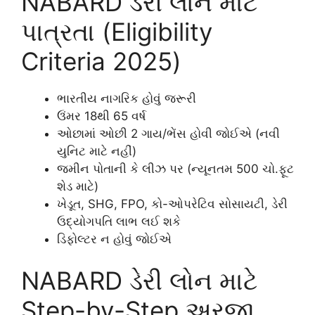
NABARD ડેરી લોન માટે
પાત્રતા (Eligibility
Criteria 2025)
ભારતીય નાગરિક હોવું જરૂરી
ઉંમર 18થી 65 વર્ષ
ઓછામાં ઓછી 2 ગાય/ભેંસ હોવી જોઈએ (નવી
યુનિટ માટે નહીં)
જમીન પોતાની કે લીઝ પર (ન્યૂનતમ 500 ચો.ફૂટ
શેડ માટે)
ખેડૂત, SHG, FPO, કો-ઓપરેટિવ સોસાયટી, ડેરી
ઉદ્યોગપતિ લાભ લઈ શકે
ડિફોલ્ટર ન હોવું જોઈએ
NABARD ડેરી લોન માટે
Step-by-Step અરજી