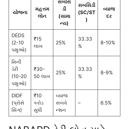
સબસિ
સબસિડી
મહત્તમ
ડી
વ્યાજ
યોજના
(SC/ST
લોન
(સામા
દર
)
ન્ય)
DEDS
₹15
33.33
(2-10
25%
8-10%
લાખ
%
પશુઓ)
મિની
ડેરી
₹30-
33.33
25%
8-9%
(10-20
50 લાખ
%
પશુઓ)
DIDF
₹10
વ્યાજ
(પ્રોસે
કરોડ
સબવે
–
6.5%
સિંગ)
સુધી
ન્શન