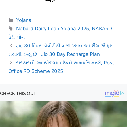
Categories
Yojana
Tags
Nabard Dairy Loan Yojana 2025
,
NABARD
ડેરી લોન
Jio 30 દિવસ વેવીડીટી વાળો પ્લાન આ રીચાર્જ ધુમ
મચાવી રહ્યું છે : Jio 30 Day Recharge Plan
સરકારની આ યોજના દરેકને લાખપતિ કરશે, Post
Office RD Scheme 2025