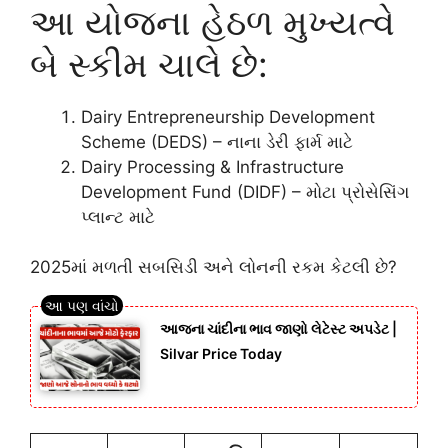
આ યોજના હેઠળ મુખ્યત્વે
બે સ્કીમ ચાલે છે:
Dairy Entrepreneurship Development
Scheme (DEDS) – નાના ડેરી ફાર્મ માટે
Dairy Processing & Infrastructure
Development Fund (DIDF) – મોટા પ્રોસેસિંગ
પ્લાન્ટ માટે
2025માં મળતી સબસિડી અને લોનની રકમ કેટલી છે?
આજના ચાંદીના ભાવ જાણો લેટેસ્ટ અપડેટ |
Silvar Price Today