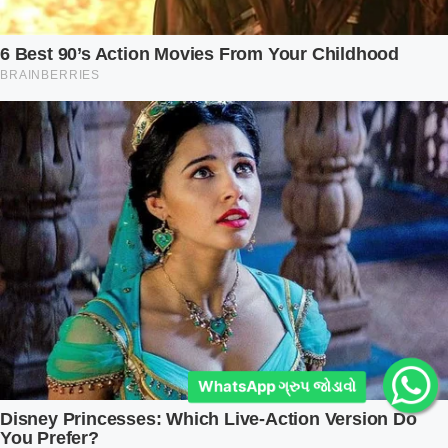
WhatsApp ગ્રુપ જોડાવો