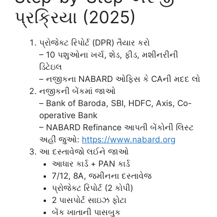
પ્રક્રિયા (2025)
પ્રોજેક્ટ રિપોર્ટ (DPR) તૈયાર કરો
– 10 પશુઓના ખર્ચ, શેડ, ફીડ, મશીનરીની
ડિટેઇલ
– નજીકના NABARD ઓફિસ કે CAની મદદ લો
નજીકની બેંકમાં જાઓ
– Bank of Baroda, SBI, HDFC, Axis, Co-
operative Bank
– NABARD Refinance આપતી બેંકોની લિસ્ટ
અહીં જુઓ:
https://www.nabard.org
આ દસ્તાવેજો લઈને જાઓ
આધાર કાર્ડ + PAN કાર્ડ
7/12, 8A, જમીનના દસ્તાવેજ
પ્રોજેક્ટ રિપોર્ટ (2 કોપી)
2 પાસપોર્ટ સાઇઝ ફોટા
બેંક ખાતાની પાસબુક