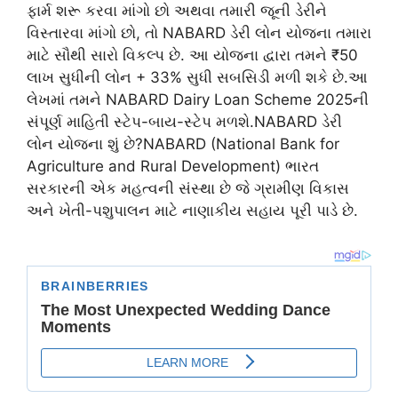
ફાર્મ શરૂ કરવા માંગો છો અથવા તમારી જૂની ડેરીને
વિસ્તારવા માંગો છો, તો NABARD ડેરી લોન યોજના તમારા
માટે સૌથી સારો વિકલ્પ છે. આ યોજના દ્વારા તમને ₹50
લાખ સુધીની લોન + 33% સુધી સબસિડી મળી શકે છે.આ
લેખમાં તમને NABARD Dairy Loan Scheme 2025ની
સંપૂર્ણ માહિતી સ્ટેપ-બાય-સ્ટેપ મળશે.NABARD ડેરી
લોન યોજના શું છે?NABARD (National Bank for
Agriculture and Rural Development) ભારત
સરકારની એક મહત્વની સંસ્થા છે જે ગ્રામીણ વિકાસ
અને ખેતી-પશુપાલન માટે નાણાકીય સહાય પૂરી પાડે છે.