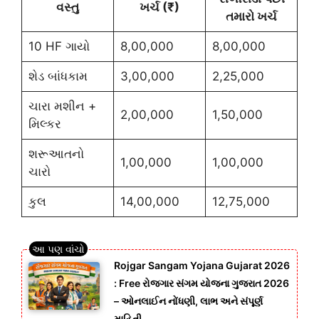
વસ્તુ
ખર્ચ (₹)
તમારો ખર્ચ
10 HF ગાયો
8,00,000
8,00,000
શેડ બાંધકામ
3,00,000
2,25,000
ચારા મશીન +
2,00,000
1,50,000
મિલ્કર
શરૂઆતનો
1,00,000
1,00,000
ચારો
કુલ
14,00,000
12,75,000
Rojgar Sangam Yojana Gujarat 2026
: Free રોજગાર સંગમ યોજના ગુજરાત 2026
– ઓનલાઈન નોંધણી, લાભ અને સંપૂર્ણ
માહિતી