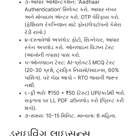
૩-આધાર ઓથેન્ટિકેશન: ‘Aadhaar
Authentication’ સિલેક્ટ કરો. આધાર નંબર
અને મોબાઇલ એન્ટર કરો. OTP વેરિફાય કરો.
(ફેશિયલ રેકગ્નિશન માટે ફોન/લેપટોપનો કેમેરા
રેડી રાખો.)
૪-દસ્તાવેજો અપલોડ: ફોટો, સિગ્નેચર, આધાર
સ્કેન અપલોડ કરો. ઓનલાઇન વિઝન ટેસ્ટ
(આંખોની તપાસ) પાસ કરો.
૫-ઓનલાઇન ટેસ્ટ: AI-પ્રોક્ટર્ડ MCQ ટેસ્ટ
(20-30 પ્રશ્નો, ટ્રાફિક નિયમો/સાઇન્સ, 60%
પાસિંગ). ઘરે બેઠા આપો – RTO જવાની જરૂર
નથી.
૬-ફી ભરો: ₹150 + ₹50 (ટેસ્ટ) UPI/કાર્ડથી ભરો.
સફળતા પર LL PDF ડાઉનલોડ કરો (પ્રિન્ટ કરી
શકો).
૭-સમય: 10-15 મિનિટ. માન્યતા: 6 મહિના.
ડ્રાઇવિંગ લાઇસન્સ