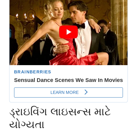
ડ્રાઇવિંગ લાઇસન્સ માટે
યોગ્યતા