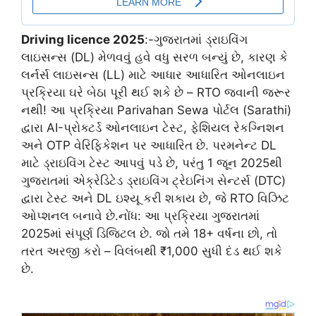
Driving licence 2025
:-ગુજરાતમાં ડ્રાઇવિંગ
લાઇસન્સ (DL) મેળવવું હવે વધુ સરળ બન્યું છે, કારણ કે
લર્નર્સ લાઇસન્સ (LL) માટે આધાર આધારિત ઓનલાઇન
પ્રક્રિયા ઘરે બેઠા પૂરી થઈ શકે છે – RTO જવાની જરૂર
નથી! આ પ્રક્રિયા Parivahan Sewa પોર્ટલ (Sarathi)
દ્વારા AI-પ્રોક્ટર્ડ ઓનલાઇન ટેસ્ટ, ફેશિયલ રેકગ્નિશન
અને OTP વેરિફિકેશન પર આધારિત છે. પરમનેન્ટ DL
માટે ડ્રાઇવિંગ ટેસ્ટ આપવું પડે છે, પરંતુ 1 જૂન 2025થી
ગુજરાતમાં એક્રેડિટેડ ડ્રાઇવિંગ ટ્રેઇનિંગ સેન્ટર્સ (DTC)
દ્વારા ટેસ્ટ અને DL ઇશ્યૂ કરી શકાય છે, જે RTO વિઝિટ
ઓપ્શનલ બનાવે છે.નોંધ: આ પ્રક્રિયા ગુજરાતમાં
2025માં સંપૂર્ણ ડિજિટલ છે. જો તમે 18+ વર્ષના છો, તો
તરત અરજી કરો – વિલંબથી ₹1,000 સુધી દંડ થઈ શકે
છે.