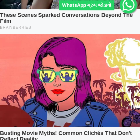
WhatsApp ગ્રુપ જોડાવો