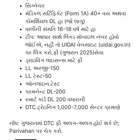
સિગ્નેચર
મેડિકલ સર્ટિફિકેટ (Form 1A) 40+ વય અથવા
કોમર્શિયલ DL હા (જો લાગુ)
વાલીની સંમતિ 16-18 વર્ષ માટે હા
ટીપ: આધાર સાથે લિંક્ડ મોબાઇલ નંબર હોવો
જોઈએ, નહીં તો UIDAI વેબસાઇટ (uidai.gov.in)
પર લિંક કરો.ફી (ગુજરાત 2025)સેવા
ડ્રાઇવિંગ લાઇસન્સ માટે ફી
LL અરજી-150
LL ટેસ્ટ-50
ઓનલાઇન ટેસ્ટ
પરમનેન્ટ DL-200
સ્માર્ટ કાર્ડ DL 200 વધારાની
DTC ટ્રેઇનિંગ 1,000-7,000 સેન્ટર પ્રમાણે
નોંધ: ગુજરાતમાં DTC ફી અલગ-અલગ હોઈ શકે છે;
Parivahan પર ચેક કરો.