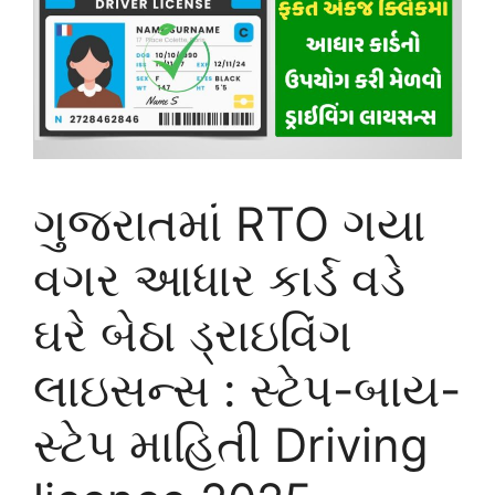
ગુજરાતમાં RTO ગયા
વગર આધાર કાર્ડ વડે
ઘરે બેઠા ડ્રાઇવિંગ
લાઇસન્સ : સ્ટેપ-બાય-
સ્ટેપ માહિતી Driving