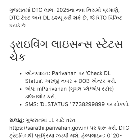
ગુજરાતમાં DTC લાભ: 2025ના નવા નિયમો પ્રમાણે,
DTC ટેસ્ટ અને DL ઇશ્યૂ કરી શકે છે, જે RTO વિઝિટ
ઘટાડે છે.
ડ્રાઇવિંગ લાઇસન્સ સ્ટેટસ
ચેક
ઓનલાઇન: Parivahan પર ‘Check DL
Status’. અરજી નંબર + DOB એન્ટર કરો.
એપ: mParivahan (ગુગલ પ્લે/એપ સ્ટોર)
ડાઉનલોડ કરો.
SMS: ‘DLSTATUS ‘ 7738299899 પર મોકલો.
સલાહ
: ગુજરાતમાં LL માટે તરત
https://sarathi.parivahan.gov.in/ પર શરૂ કરો. DTC
ટ્રેઇનિંગથી પ્રક્રિયા ઝડપી થશે. હેલ્પલાઇન: 0120-