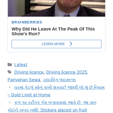
Categories
Latest
Tags
Driving licence
,
Driving licence 2025
,
Parivahan Sewa
,
ડ્રાઇવિંગ લાઇસન્સ
ઘરમાં કેટલું સોનું રાખી શકાય? જાણી લો શું છે નિયમ
– Gold Limit at Home
ફળ પર સ્ટીકર કેમ લગાવવામાં આવે છે, આ વાત
કોઈને ખબર નથી: Stickers placed on fruit