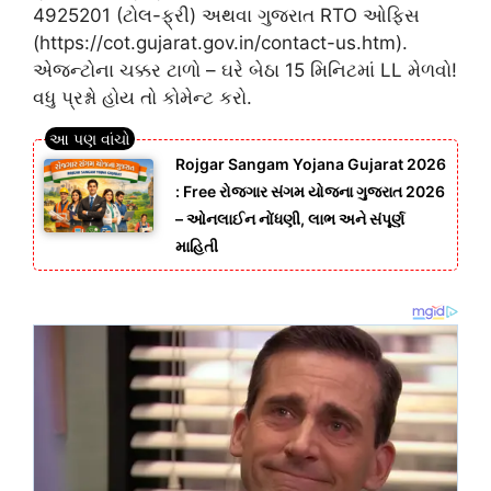
4925201 (ટોલ-ફ્રી) અથવા ગુજરાત RTO ઓફિસ
(https://cot.gujarat.gov.in/contact-us.htm).
એજન્ટોના ચક્કર ટાળો – ઘરે બેઠા 15 મિનિટમાં LL મેળવો!
વધુ પ્રશ્નો હોય તો કોમેન્ટ કરો.
Rojgar Sangam Yojana Gujarat 2026
: Free રોજગાર સંગમ યોજના ગુજરાત 2026
– ઓનલાઈન નોંધણી, લાભ અને સંપૂર્ણ
માહિતી