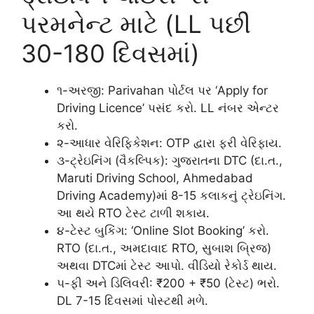
પરમનેન્ટ માટે (LL પછી
30-180 દિવસમાં)
૧-અરજી: Parivahan પોર્ટલ પર ‘Apply for
Driving Licence’ પસંદ કરો. LL નંબર એન્ટર
કરો.
૨-આધાર વેરિફિકેશન: OTP દ્વારા ફરી વેરિફાય.
૩-ટ્રેઇનિંગ (વૈકલ્પિક): ગુજરાતના DTC (દા.ત.,
Maruti Driving School, Ahmedabad
Driving Academy)માં 8-15 કલાકનું ટ્રેઇનિંગ.
આ થયે RTO ટેસ્ટ ટાળી શકાય.
૪-ટેસ્ટ બુકિંગ: ‘Online Slot Booking’ કરો.
RTO (દા.ત., અમદાવાદ RTO, સુબાશ બ્રિજ)
અથવા DTCમાં ટેસ્ટ આપો. વીડિયો રેકોર્ડ થાય.
૫-ફી અને ડિલિવરી: ₹200 + ₹50 (ટેસ્ટ) ભરો.
DL 7-15 દિવસમાં પોસ્ટથી મળે.