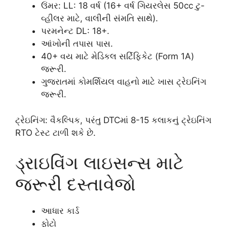
ઉંમર: LL: 18 વર્ષ (16+ વર્ષ ગિયરલેસ 50cc ટુ-
વ્હીલર માટે, વાલીની સંમતિ સાથે).
પરમનેન્ટ DL: 18+.
આંખોની તપાસ પાસ.
40+ વય માટે મેડિકલ સર્ટિફિકેટ (Form 1A)
જરૂરી.
ગુજરાતમાં કોમર્શિયલ વાહનો માટે ખાસ ટ્રેઇનિંગ
જરૂરી.
ટ્રેઇનિંગ: વૈકલ્પિક, પરંતુ DTCમાં 8-15 કલાકનું ટ્રેઇનિંગ
RTO ટેસ્ટ ટાળી શકે છે.
ડ્રાઇવિંગ લાઇસન્સ માટે
જરૂરી દસ્તાવેજો
આધાર કાર્ડ
ફોટો