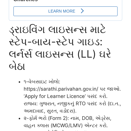
ડ્રાઇવિંગ લાઇસન્સ માટે
સ્ટેપ-બાય-સ્ટેપ ગાઇડ:
લર્નર્સ લાઇસન્સ (LL) ઘરે
બેઠા
૧-વેબસાઇટ ખોલો:
https://sarathi.parivahan.gov.in/ પર જાઓ.
‘Apply for Learner Licence’ પસંદ કરો.
રાજ્ય: ગુજરાત, નજીકનું RTO પસંદ કરો (દા.ત.,
અમદાવાદ, સુરત, વડોદરા).
૨-ફોર્મ ભરો (Form 2): નામ, DOB, એડ્રેસ,
વાહન ક્લાસ (MCWG/LMV) એન્ટર કરો.