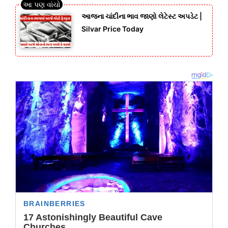
આજના ચાંદીના ભાવ જાણો લેટેસ્ટ અપડેટ |
Silvar Price Today