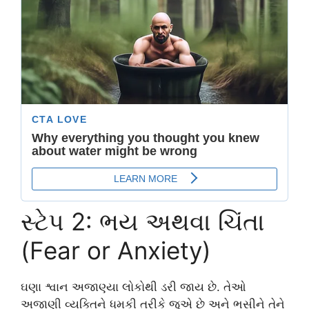
સ્ટેપ 2: ભય અથવા ચિંતા
(Fear or Anxiety)
ઘણા શ્વાન અજાણ્યા લોકોથી ડરી જાય છે. તેઓ
અજાણી વ્યક્તિને ધમકી તરીકે જુએ છે અને ભસીને તેને