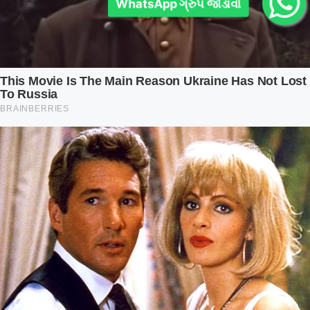
WhatsApp ગ્રુપ જોડાવો