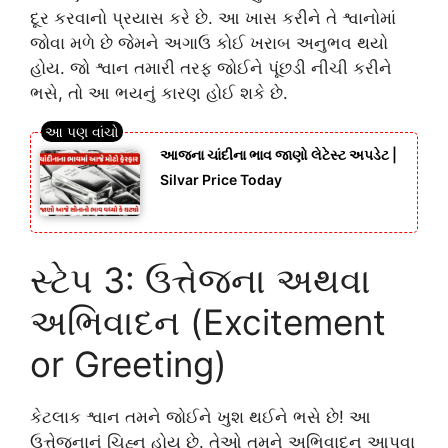
દૂર કરવાનો પ્રયાસ કરે છે. આ ખાસ કરીને તે શ્વાનોમાં
જોવા મળે છે જેમને અગાઉ કોઈ ખરાબ અનુભવ થયો
હોય. જો શ્વાન તમારી તરફ જોઈને પૂંછડી નીચી કરીને
ભસે, તો આ ભયનું કારણ હોઈ શકે છે.
આજના ચાંદીના ભાવ જાણો લેટેસ્ટ અપડેટ |
Silvar Price Today
સ્ટેપ 3: ઉત્તેજના અથવા
અભિવાદન (Excitement
or Greeting)
કેટલાક શ્વાન તમને જોઈને ખુશ થઈને ભસે છે! આ
ઉત્તેજનાનું ચિહ્ન હોય છે. તેઓ તમને અભિવાદન આપવા