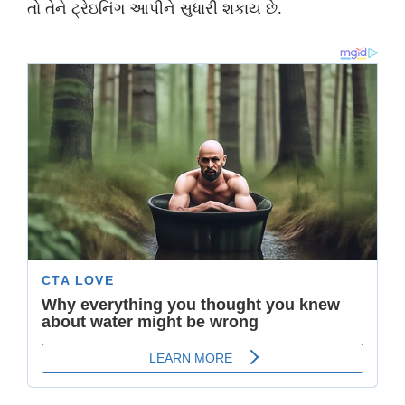
તો તેને ટ્રેઇનિંગ આપીને સુધારી શકાય છે.