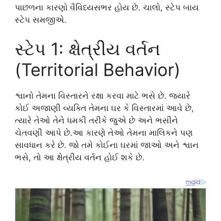
પાછળના કારણો વૈવિધ્યસભર હોય છે. ચાલો, સ્ટેપ બાય
સ્ટેપ સમજીએ.
સ્ટેપ 1: ક્ષેત્રીય વર્તન
(Territorial Behavior)
શ્વાનો તેમના વિસ્તારને રક્ષા કરવા માટે ભસે છે. જ્યારે
કોઈ અજાણી વ્યક્તિ તેમના ઘર કે વિસ્તારમાં આવે છે,
ત્યારે તેઓ તેને ધમકી તરીકે જુએ છે અને ભસીને
ચેતવણી આપે છે.આ કારણે તેઓ તેમના માલિકને પણ
સાવધાન કરે છે. જો તમે કોઈના ઘરમાં જાઓ અને શ્વાન
ભસે, તો આ ક્ષેત્રીય વર્તન હોઈ શકે છે.