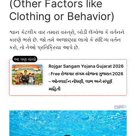
(Other Factors like
Clothing or Behavior)
શ્વાન કેટલીક વાર તમારા વસ્ત્રો, બોડી લેંગ્વેજ કે વર્તનને
કારણે ભસે છે. જો તમે અજાણ્યા લાગો કે સંદિગ્ધ વર્તન
કરો, તો તેઓ પ્રતિક્રિયા આપે છે.
Rojgar Sangam Yojana Gujarat 2026
: Free રોજગાર સંગમ યોજના ગુજરાત 2026
– ઓનલાઈન નોંધણી, લાભ અને સંપૂર્ણ
માહિતી