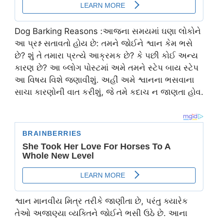
Dog Barking Reasons :આજના સમયમાં ઘણા લોકોને
આ પ્રશ્ન સતાવતો હોય છે: તમને જોઈને શ્વાન કેમ ભસે
છે? શું તે તમારા પ્રત્યે આક્રમક છે? કે પછી કોઈ અન્ય
કારણ છે? આ બ્લોગ પોસ્ટમાં અમે તમને સ્ટેપ બાય સ્ટેપ
આ વિષય વિશે જણાવીશું. અહીં અમે શ્વાનના ભસવાના
સાચા કારણોની વાત કરીશું, જે તમે કદાચ ન જાણતા હોવ.
શ્વાન માનવીય મિત્ર તરીકે જાણીતા છે, પરંતુ ક્યારેક
તેઓ અજાણ્યા વ્યક્તિને જોઈને ભસી ઉઠે છે. આના