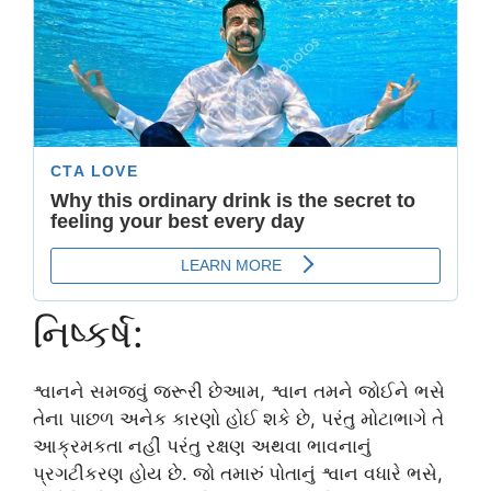
નિષ્કર્ષ:
શ્વાનને સમજવું જરૂરી છેઆમ, શ્વાન તમને જોઈને ભસે
તેના પાછળ અનેક કારણો હોઈ શકે છે, પરંતુ મોટાભાગે તે
આક્રમકતા નહીં પરંતુ રક્ષણ અથવા ભાવનાનું
પ્રગટીકરણ હોય છે. જો તમારું પોતાનું શ્વાન વધારે ભસે,