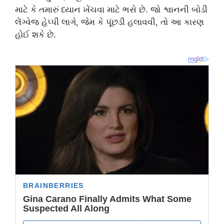
માટે કે તમારું ધ્યાન ખેંચવા માટે ભસે છે. જો શ્વાનની બોડી
લેંગ્વેજ હેપ્પી લાગે, જેમ કે પૂંછડી હલાવવી, તો આ કારણ
હોઈ શકે છે.