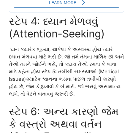
સ્ટેપ 4: ધ્યાન મેળવવું
(Attention-Seeking)
શ્વાન ક્યારેક ભૂખ્યા, થાકેલા કે અસ્વસ્થ હોય ત્યારે
ધ્યાન મેળવવા માટે ભસે છે. જો તમે તેમના માલિક છો અને
તેઓ તમને જોઈને ભસે, તો કદાચ તેઓ રમવા કે ખાવા
માટે કહેતા હોય.સ્ટેપ 5: તબીબી સમસ્યાઓ (Medical
Issues)ક્યારેક શ્વાનના ભસવા પાછળ તબીબી કારણો
હોય છે, જેમ કે દુખાવો કે બીમારી. જો ભસવું અસામાન્ય
લાગે, તો વેટને બતાવવું જરૂરી છે.
સ્ટેપ 6: અન્ય કારણો જેમ
કે વસ્ત્રો અથવા વર્તન