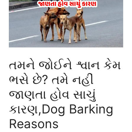
તમને જોઈને શ્વાન કેમ
ભસે છે? તમે નહીં
જાણતા હોવ સાચું
કારણ,Dog Barking
Reasons