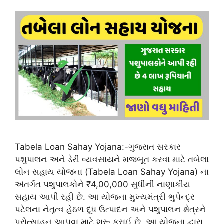
Tabela Loan Sahay Yojana:-ગુજરાત સરકાર
પશુપાલન અને ડેરી વ્યવસાયને મજબૂત કરવા માટે તબેલા
લોન સહાય યોજના (Tabela Loan Sahay Yojana) ના
અંતર્ગત પશુપાલકોને ₹4,00,000 સુધીની નાણાકીય
સહાય આપી રહી છે. આ યોજના મુખ્યમંત્રી ભુપેન્દ્ર
પટેલના નેતૃત્વ હેઠળ દૂધ ઉત્પાદન અને પશુપાલન ક્ષેત્રને
પ્રોત્સાહન આપવા માટે શરૂ કરાઈ છે. આ યોજના દ્વારા