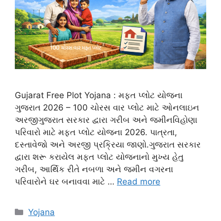
Gujarat Free Plot Yojana : મફત પ્લોટ યોજના
ગુજરાત 2026 – 100 ચોરસ વાર પ્લોટ માટે ઓનલાઇન
અરજીગુજરાત સરકાર દ્વારા ગરીબ અને જમીનવિહોણા
પરિવારો માટે મફત પ્લોટ યોજના 2026. પાત્રતા,
દસ્તાવેજો અને અરજી પ્રક્રિયા જાણો.ગુજરાત સરકાર
દ્વારા શરૂ કરાયેલ મફત પ્લોટ યોજનાનો મુખ્ય હેતુ
ગરીબ, આર્થિક રીતે નબળા અને જમીન વગરના
પરિવારોને ઘર બનાવવા માટે …
Read more
Categories
Yojana